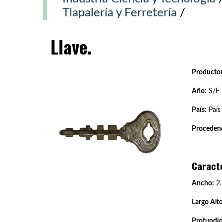
Tlapalería y Ferretería
/
Llave.
Productor
Año:
S/F
País:
País
Procedenc
Caract
Ancho:
2.
Largo Alto
Profundi