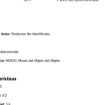
 Autor:
Productor No Identificado.
 desconocido
ia:
MODO, Museo del Objeto del Objeto.
erísticas
3
:
0.2
dad:
5.6