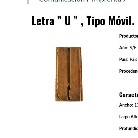
Letra ” U ” , Tipo Móvil.
Productor
Año:
S/F
País:
País
Procedenc
Caract
Ancho:
13
Largo Alto
Profundi