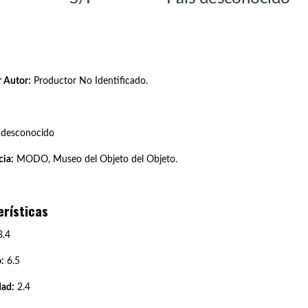
 Autor:
Productor No Identificado.
 desconocido
ia:
MODO, Museo del Objeto del Objeto.
erísticas
.4
:
6.5
dad:
2.4