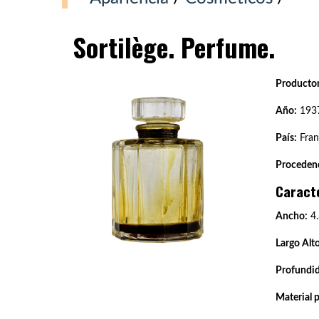
Sortilège. Perfume.
Productor
Año:
193
País:
Fran
Procedenc
Caract
Ancho:
4.
Largo Alto
Profundi
Material 