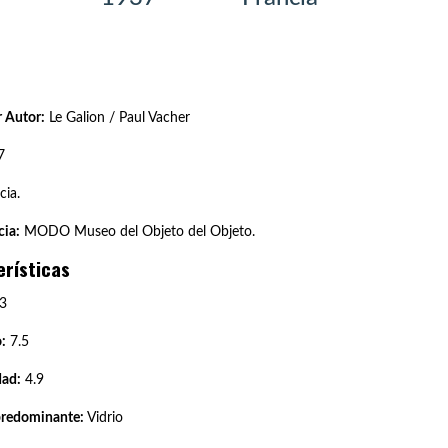
 Autor:
Le Galion / Paul Vacher
7
cia.
ia:
MODO Museo del Objeto del Objeto.
erísticas
3
:
7.5
dad:
4.9
predominante:
Vidrio