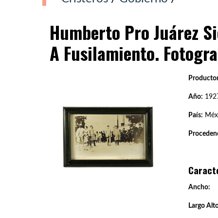
Humberto Pro Juárez Si
A Fusilamiento. Fotogra
Productor
Año:
192
País:
Méx
Procedenc
Caract
Ancho:
Largo Alto