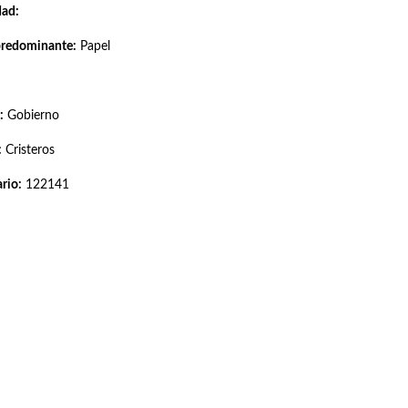
dad:
predominante:
Papel
:
Gobierno
:
Cristeros
rio:
122141