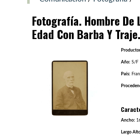
Fotografía. Hombre De 
Edad Con Barba Y Traje
Productor
Año:
S/F
País:
Fran
Procedenc
Caract
Ancho:
1
Largo Alto