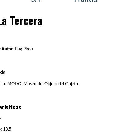
La Tercera
.
 Autor:
Eug Pirou.
cia
ia:
MODO, Museo del Objeto del Objeto.
erísticas
6
:
10.5