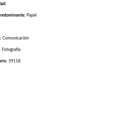
dad:
predominante:
Papel
:
Comunicación
:
Fotografía
rio:
59118