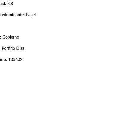
dad:
3.8
predominante:
Papel
:
Gobierno
:
Porfirio Díaz
rio:
135602