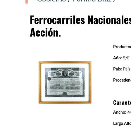
Ferrocarriles Nacionale
Acción.
Productor
Año:
S/F
País:
País
Procedenc
Caract
Ancho:
4
Largo Alto