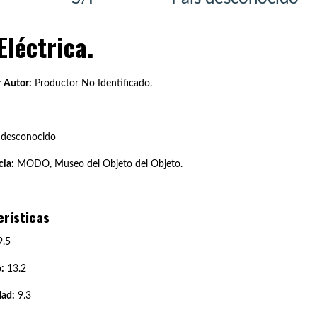
Eléctrica.
 Autor:
Productor No Identificado.
 desconocido
ia:
MODO, Museo del Objeto del Objeto.
erísticas
.5
:
13.2
dad:
9.3