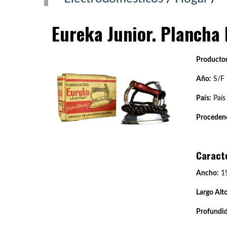
Eureka Junior. Plancha 
Productor
Año:
S/F
País:
País
Procedenc
Caract
Ancho:
19
Largo Alto
Profundi