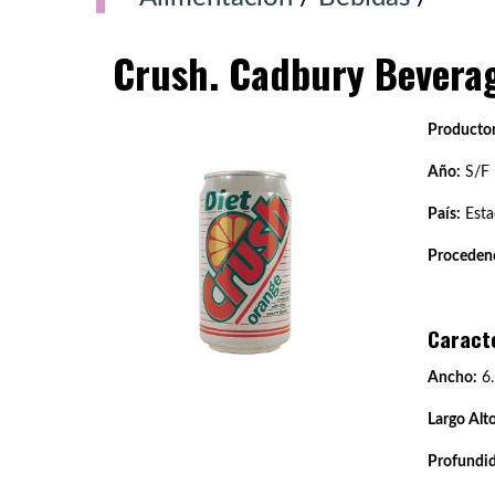
Crush. Cadbury Beverag
Productor
Año:
S/F
País:
Esta
Procedenc
Caract
Ancho:
6.
Largo Alto
Profundi