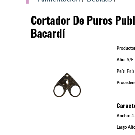
Cortador De Puros Publ
Bacardí
Productor
Año:
S/F
País:
País
Procedenc
Caract
Ancho:
4.
Largo Alto