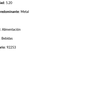
dad:
5.20
predominante:
Metal
:
Alimentación
:
Bebidas
rio:
92253