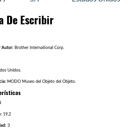
 De Escribir
 Autor:
Brother International Corp.
dos Unidos.
ia:
MODO Museo del Objeto del Objeto.
erísticas
4
:
19.2
dad:
3