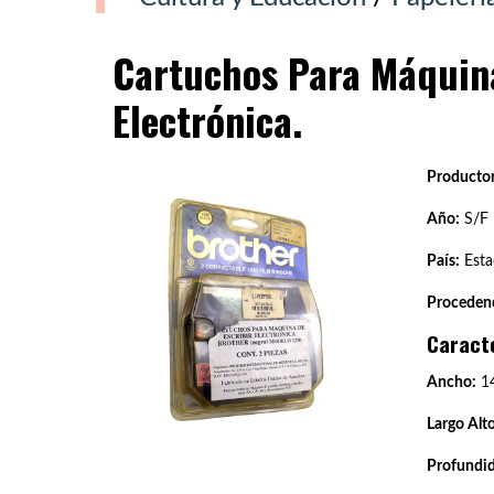
Cartuchos Para Máquina
Electrónica.
Productor
Año:
S/F
País:
Esta
Procedenc
Caract
Ancho:
1
Largo Alto
Profundi