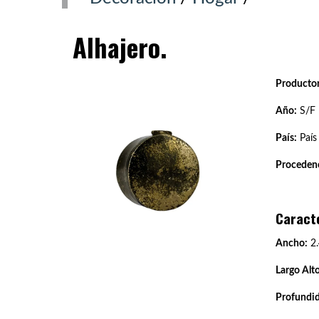
Alhajero.
Productor
Año:
S/F
País:
País
Procedenc
Caract
Ancho:
2.
Largo Alto
Profundi