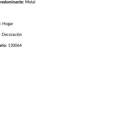
predominante:
Metal
:
Hogar
:
Decoración
rio:
130064