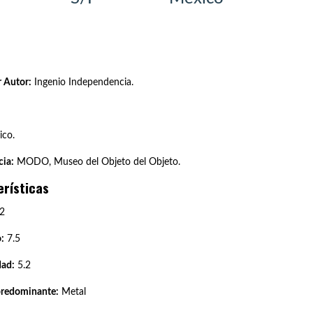
 Autor:
Ingenio Independencia.
co.
ia:
MODO, Museo del Objeto del Objeto.
erísticas
2
:
7.5
dad:
5.2
predominante:
Metal