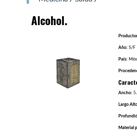
Alcohol.
Productor
Año:
S/F
País:
Méxi
Procedenc
Caract
Ancho:
5.
Largo Alto
Profundi
Material 