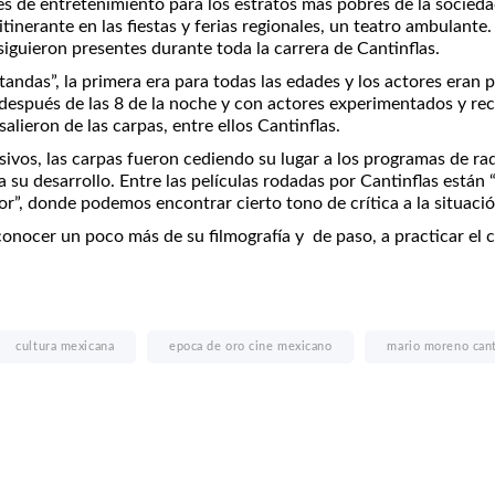
gares de entretenimiento para los estratos más pobres de la socie
nerante en las fiestas y ferias regionales, un teatro ambulante. La
iguieron presentes durante toda la carrera de Cantinflas.
tandas”, la primera era para todas las edades y los actores eran
, después de las 8 de la noche y con actores experimentados y r
lieron de las carpas, entre ellos Cantinflas.
os, las carpas fueron cediendo su lugar a los programas de radio,
 desarrollo. Entre las películas rodadas por Cantinflas están “Ah
or”, donde podemos encontrar cierto tono de crítica a la situaci
nocer un poco más de su filmografía y de paso, a practicar el c
cultura mexicana
epoca de oro cine mexicano
mario moreno cant