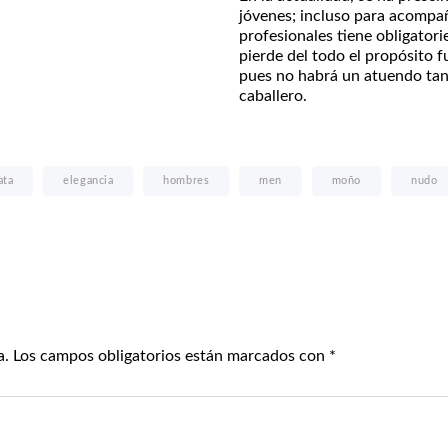
jóvenes; incluso para acompañ
profesionales tiene obligatori
pierde del todo el propósito f
pues no habrá un atuendo tan
caballero.
ata
elegancia
hombres
men
moño
nudo
a.
Los campos obligatorios están marcados con
*