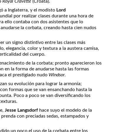
mo
Royal Cravette
(Croata).
egó a Inglaterra, y el modisto
Lord
ndial por realizar clases durante una hora de
a ello contaba con dos asistentes que lo
 anudarse la corbata, creando hasta cien nudos
er un signo distintivo entre las clases más
, elegancia, color y textura a la austera camisa,
rticalidad del cuerpo.
 renacimiento de la corbata; pronto aparecieron los
n en la forma de anudarse hasta las formas
taca el prestigiado nudo
Windsor
.
zan su evolución para lograr la armonía;
 con formas que se van ensanchando hasta la
 punta. Poco a poco se van diversificando los
texturas.
e,
Jesse Langsdorf
hace suyo el modelo de la
a prenda con preciadas sedas, estampados y
ndido un poco el uso de la corbata entre los