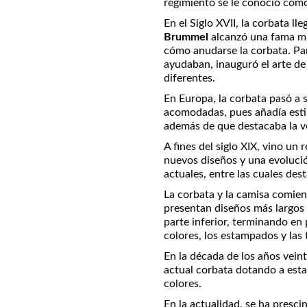
regimiento se le conoció co
En el Siglo XVII, la corbata ll
Brummel
alcanzó una fama mu
cómo anudarse la corbata. Par
ayudaban, inauguró el arte de
diferentes.
En Europa, la corbata pasó a s
acomodadas, pues añadía estilo
además de que destacaba la ve
A fines del siglo XIX, vino un
nuevos diseños y una evolució
actuales, entre las cuales des
La corbata y la camisa comien
presentan diseños más largos
parte inferior, terminando en
colores, los estampados y las 
En la década de los años veint
actual corbata dotando a est
colores.
En la actualidad, se ha presci