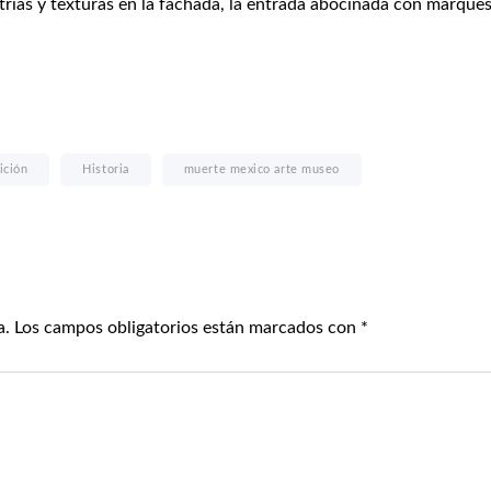
trías y texturas en la fachada, la entrada abocinada con marques
ición
Historia
muerte mexico arte museo
a.
Los campos obligatorios están marcados con
*