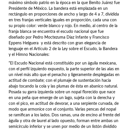
máximo símbolo patrio en la época en la que Benito Juárez fue
Presidente de México. La bandera está emplazada en un
rectángulo en proporciones de ancho y largo de 4 a 7, dividida
en tres franjas verticales iguales en proporción, cada una con
su propio color: verde blanco y rojo. En medio, al centro de la
franja blanca se encuentra el escudo nacional que fue
diseñado por Pedro Moctezuma Díaz Infante y Francisco
Eppens Helguera y está descrito con gran elegancia de
lenguaje en el Artículo 2 de la Ley sobre el Escudo, la Bandera
y el Himno Nacionales:
“El Escudo Nacional está constituido por un águila mexicana,
con el perfil izquierdo expuesto, la parte superior de las alas en
un nivel más alto que el penacho y ligeramente desplegadas en
actitud de combate; con el plumaje de sustentación hacia
abajo tocando la cola y las plumas de ésta en abanico natural.
Posada su garra izquierda sobre un nopal florecido que nace
en una peña que emerge de un lago, sujeta con la derecha y
con el pico, en actitud de devorar, a una serpiente curvada, de
modo que armonice con el conjunto. Varias pencas del nopal
se ramifican a los lados. Dos ramas, una de encino al frente del
águila y otra de laurel al lado opuesto, forman entre ambas un
semicírculo inferior y se unen por medio de un listón dividido