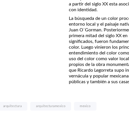
a partir del siglo XX esta aso
con identidad.
La búsqueda de un color proce
entorno local y el paisaje nat
Juan O`Gorman. Posteriormente
primera mitad del siglo XX en
significados, fueron fundamen
color. Luego vinieron los prin
entendimiento del color como 
uso del color como valor loca
propios de la obra monumenta
que Ricardo Legorreta supo int
vernácula y popular mexicana, 
públicas y también a sus casa
arquitectura
arquitecturamexico
mexico