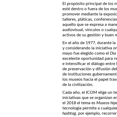
El propósito principal de los 
esté dentro o fuera de los mur
promover mediante la exposici
talleres, pláticas, conferencia
aquello que se expresa a maner
audiovisual, vínculos o cualqu
activos de su gestión y buen
En el año de 1977, durante la
y considerando la iniciativa o
mayo fue elegido como el
Día 
excelente oportunidad para r
e intensificar el diálogo entr
de preservación y difusión del
de instituciones gubernamenta
los museos hacia el papel tr
de la civilización.
Cada año, el ICOM elige un te
iniciativas que se organizan e
el 2018 el tema es
Museos hipe
tecnología permite a cualquie
hashtag
, por ejemplo, recorre