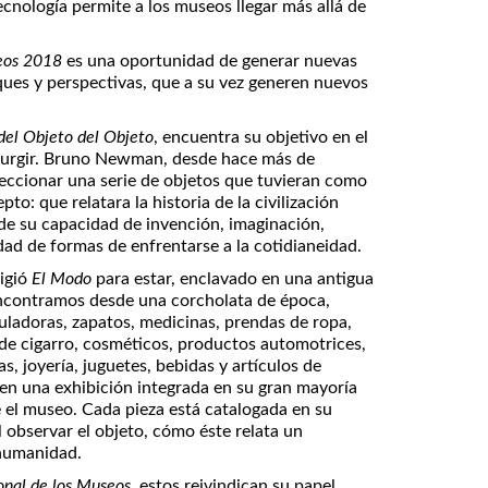
ecnología permite a los museos llegar más allá de
seos 2018
es una oportunidad de generar nuevas
ues y perspectivas, que a su vez generen nuevos
el Objeto del
Objeto
, encuentra su objetivo en el
surgir. Bruno Newman, desde hace más de
eccionar una serie de objetos que tuvieran como
: que relatara la historia de la civilización
de su capacidad de invención, imaginación,
dad de formas de enfrentarse a la cotidianeidad.
ligió
El Modo
para estar, enclavado en una antigua
ncontramos desde una corcholata de época,
uladoras, zapatos, medicinas, prendas de ropa,
s de cigarro, cosméticos, productos automotrices,
s, joyería, juguetes, bebidas y artículos de
, en una exhibición integrada en su gran mayoría
e el museo. Cada pieza está catalogada en su
l observar el objeto, cómo éste relata un
 humanidad.
onal de los Museos
, estos reivindican su papel