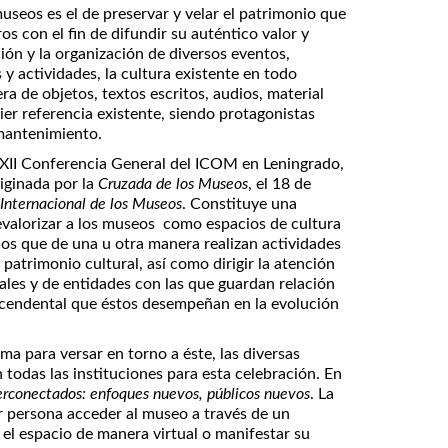
museos es el de preservar y velar el patrimonio que
os con el fin de difundir su auténtico valor y
ón y la organización de diversos eventos,
s y actividades, la cultura existente en todo
a de objetos, textos escritos, audios, material
ier referencia existente, siendo protagonistas
 mantenimiento.
 XII Conferencia General del ICOM en Leningrado,
riginada por la
Cruzada de los Museos
, el 18 de
Internacional de los Museos
. Constituye una
evalorizar a los museos como espacios de cultura
e los que de una u otra manera realizan actividades
 patrimonio cultural, así como dirigir la atención
les y de entidades con las que guardan relación
ascendental que éstos desempeñan en la evolución
ma para versar en torno a éste, las diversas
n todas las instituciones para esta celebración. En
rconectados: enfoques nuevos, públicos nuevos
. La
r persona acceder al museo a través de un
r el espacio de manera virtual o manifestar su