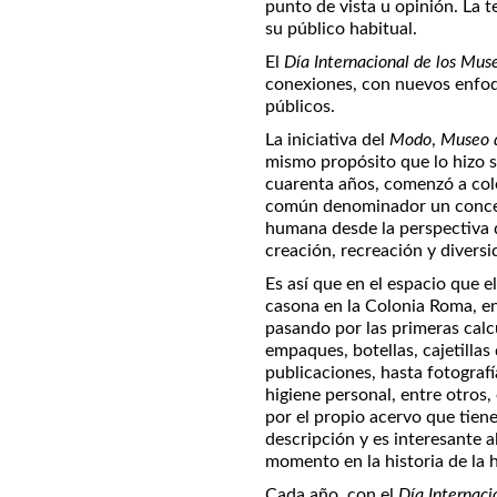
punto de vista u opinión. La t
su público habitual.
El
Día Internacional de los Mu
conexiones, con nuevos enfoq
públicos.
La iniciativa del
Modo
,
Museo d
mismo propósito que lo hizo 
cuarenta años, comenzó a col
común denominador un concepto
humana desde la perspectiva 
creación, recreación y diversi
Es así que en el espacio que e
casona en la Colonia Roma, e
pasando por las primeras calc
empaques, botellas, cajetilla
publicaciones, hasta fotografía
higiene personal, entre otros
por el propio acervo que tien
descripción y es interesante a
momento en la historia de la
Cada año, con el
Día Internaci