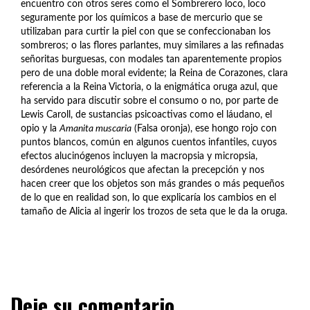
encuentro con otros seres como el Sombrerero loco, loco
seguramente por los químicos a base de mercurio que se
utilizaban para curtir la piel con que se confeccionaban los
sombreros; o las flores parlantes, muy similares a las refinadas
señoritas burguesas, con modales tan aparentemente propios
pero de una doble moral evidente; la Reina de Corazones, clara
referencia a la Reina Victoria, o la enigmática oruga azul, que
ha servido para discutir sobre el consumo o no, por parte de
Lewis Caroll, de sustancias psicoactivas como el láudano, el
opio y la
A
manita
m
uscaria
(Falsa oronja), ese hongo rojo con
puntos blancos, común en algunos cuentos infantiles, cuyos
efectos alucinógenos incluyen la macropsia y micropsia,
desórdenes neurológicos que afectan la precepción y nos
hacen creer que los objetos son más grandes o más pequeños
de lo que en realidad son, lo que explicaría los cambios en el
tamaño de Alicia al ingerir los trozos de seta que le da la oruga.
Deje su comentario